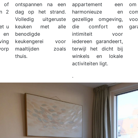
 of
ontspannen na een
appartement een
om
jn 2
dag op het strand.
harmonieuze en
com
Volledig uitgeruste
gezellige omgeving,
voo
et u
keuken met alle
die comfort en
gar
 en
benodigde
intimiteit voor
ving
keukengerei voor
iedereen garandeert,
orp
maaltijden zoals
terwijl het dicht bij
thuis.
winkels en lokale
activiteiten ligt.
.