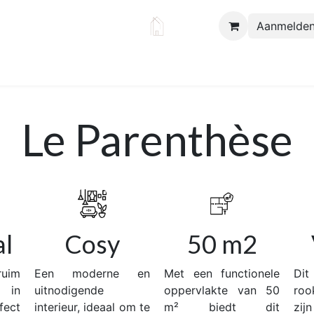
Aanmelde
huur
Voor bedrijven
Ons verhaal
News
Le Parenthèse
al
Cosy
50 m2
ruim
Een moderne en
Met een functionele
Dit
 in
uitnodigende
oppervlakte van 50
roo
ect
interieur, ideaal om te
m² biedt dit
zij