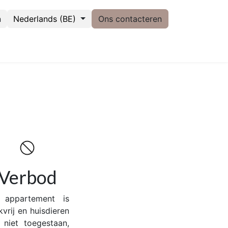
n
Nederlands (BE)
Ons contacteren
Verbod
 appartement is
kvrij en huisdieren
n niet toegestaan,