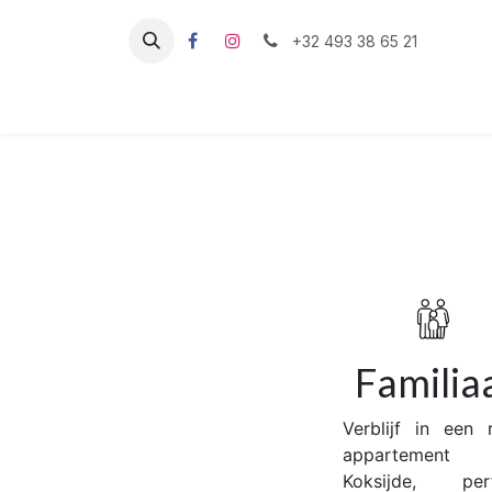
Overslaan naar inhoud
+32 493 38 65 21
Welkom
Dienstverlening
Vakantiever
Familia
Verblijf in een 
appartement
Koksijde, perf